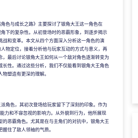
霸角色与成长之路》主要探讨了银角大王这一角色在
视角下的复杂性。从初登场时的恶霸形象，到逐步揭示
挑战和变革。本文从四个方面深入分析这一角色的演
的人物定位，接着分析他与玩家互动的方式与意义，再
念，最后讨论银角大王如何从一个敌对角色逐渐转变为
成长性。通过这些分析，我们不仅能看到银角大王角色
人物塑造有更深的理解。
反派角色，其初次登场给玩家留下了深刻的印象。作为
斗能力和不容忽视的影响力。从外貌到行为，他所展现
型的恶霸角色。尤其是在与主角们的对抗中，银角大王
把握住了敌人领袖的气质。