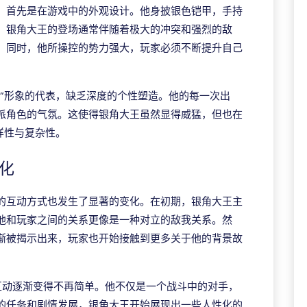
，首先是在游戏中的外观设计。他身披银色铠甲，手持
，银角大王的登场通常伴随着极大的冲突和强烈的敌
。同时，他所操控的势力强大，玩家必须不断提升自己
霸”形象的代表，缺乏深度的个性塑造。他的每一次出
派角色的气氛。这使得银角大王虽然显得威猛，但也在
样性与复杂性。
化
的互动方式也发生了显著的变化。在初期，银角大王主
他和玩家之间的关系更像是一种对立的敌我关系。然
渐被揭示出来，玩家也开始接触到更多关于他的背景故
互动逐渐变得不再简单。他不仅是一个战斗中的对手，
的任务和剧情发展，银角大王开始展现出一些人性化的