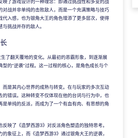
反映了游戏设计的一种理念：即通过挑战性和多变的战
的对战并非单纯的击败敌人，而是一个充满策略与技巧
戏代入感，也为银角大王的角色增添了更多层次，使得
慧与挑战并存的敌人。
成长
发生了翻天覆地的变化。从最初的恶霸形象，到逐渐展
典型的“逆袭”过程。这一过程的核心，是角色成长与个
，而是其内心世界的成熟与转变。在与玩家的多次互动
去的错误。这种转变不仅体现在他的台词与行为中，也
再是单纯的反派，而成为了一个有血有肉、有思想的角
也反映了《造梦西游3》对反派角色塑造的独特思考。
力的象征上，而《造梦西游3》通过银角大王的逆袭，