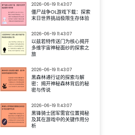
2026-06-19 11:43:07
僵尸战争OL游戏下载：探索
末日世界挑战极限生存体验
2026-06-19 11:43:07
以兹若特传送门为核心揭开
多维宇宙神秘面纱的探索之
旅
2026-06-19 11:43:07
黑森林通行证的探索与解
密：揭开神秘森林背后的秘
密与传说
2026-06-19 11:43:07
黑锋骑士团军需官位置揭秘
及其在游戏中的关键作用分
析