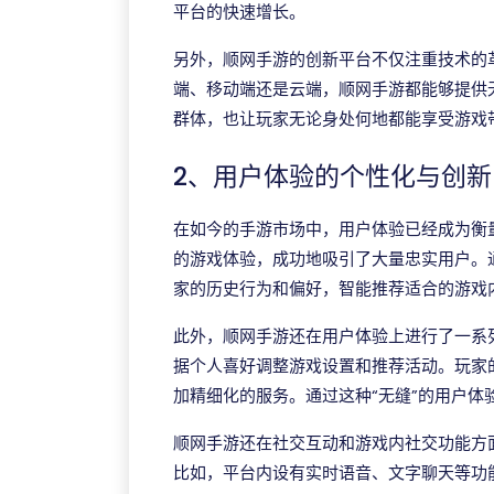
平台的快速增长。
另外，顺网手游的创新平台不仅注重技术的
端、移动端还是云端，顺网手游都能够提供
群体，也让玩家无论身处何地都能享受游戏
2、用户体验的个性化与创新
在如今的手游市场中，用户体验已经成为衡
的游戏体验，成功地吸引了大量忠实用户。
家的历史行为和偏好，智能推荐适合的游戏
此外，顺网手游还在用户体验上进行了一系
据个人喜好调整游戏设置和推荐活动。玩家
加精细化的服务。通过这种“无缝”的用户
顺网手游还在社交互动和游戏内社交功能方
比如，平台内设有实时语音、文字聊天等功