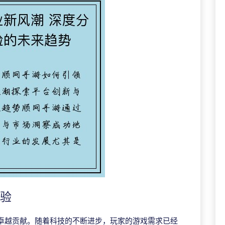
体验
卓越贡献。随着科技的不断进步，玩家的游戏需求已经