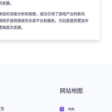
向发展。
体验的深度分析和探索，成功引领了游戏产业的新风
顺网手游将继续优化其平台和服务，为玩家提供更加丰
更高层次发展。
网站地图
首页
XML