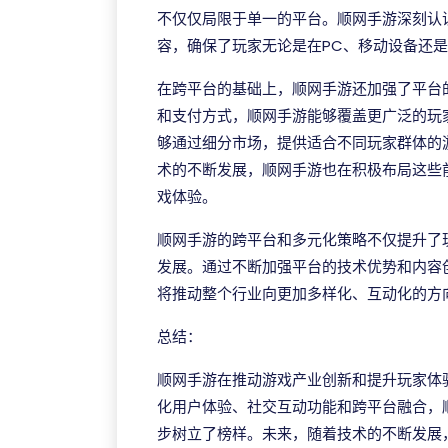
不仅仅局限于单一的平台。顺网手游深刻认
容，确保了玩家无论是在PC、移动设备还是
在跨平台的基础上，顺网手游还加强了平台
和支付方式，顺网手游能够覆盖更广泛的玩
够通过细分市场，提供适合不同玩家群体的游
术的不断发展，顺网手游也在积极布局这些
戏体验。
顺网手游的跨平台和多元化策略不仅提升了
发展。通过不断加强平台的技术优势和内容
将推动整个行业向更加多样化、互动化的方
总结：
顺网手游在推动游戏产业创新和提升玩家体
化用户体验、社交互动功能和跨平台融合，
步树立了榜样。未来，随着技术的不断发展