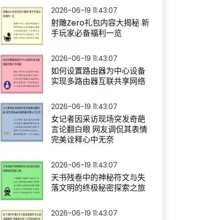
2026-06-19 11:43:07
射雕Zero礼包内容大揭秘 新
手玩家必备福利一览
2026-06-19 11:43:07
如何设置路由器为中心设备
实现多路由器互联共享网络
2026-06-19 11:43:07
女记者因采访现场突发奇葩
言论翻白眼 网友调侃其表情
完美诠释心中无奈
2026-06-19 11:43:07
天书残卷中的神秘符文与失
落文明的终极秘密探索之旅
2026-06-19 11:43:07