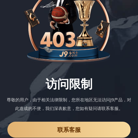
访问限制
尊敬的用户，由于相关法律限制，您所在地区无法访问J9产品，对
此造成的不便，我们深表歉意，您如有疑问请联系客服。
联系客服